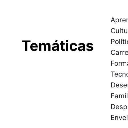
Apre
Cultu
Temáticas
Polít
Carre
Form
Tecn
Desen
Famíl
Despo
Envel