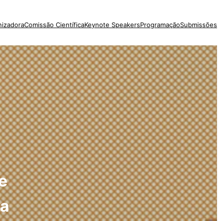
izadora
Comissão Científica
Keynote Speakers
Programação
Submissões
e
ra